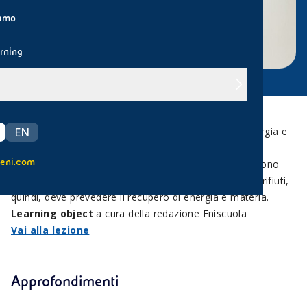
iamo
rning
Ogni oggetto per essere realizzato ha bisogno di energia e
EN
di materie prime. Quando i rifiuti vengono smaltiti in
eni.com
discarica, la materia e l’energia che contengono vengono
perse irrimediabilmente. Una gestione sostenibile dei rifiuti,
quindi, deve prevedere il recupero di energia e materia.
Learning object
a cura della redazione Eniscuola
Vai alla lezione
Approfondimenti