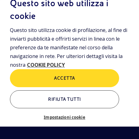
Questo sito web utilizza i
Termini e condizioni
Privacy Policies
iamo
cookie
Cookie Policy
rning
Questo sito utilizza cookie di profilazione, al fine di
inviarti pubblicità e offrirti servizi in linea con le
ALTRI LINK
preferenze da te manifestate nel corso della
Chi siamo
Contatti
navigazione in rete. Per ulteriori dettagli visita la
EN
Newsletter
Glossario
nostra
COOKIE POLICY
eni.com
ACCETTA
RIFIUTA TUTTI
Impostazioni cookie