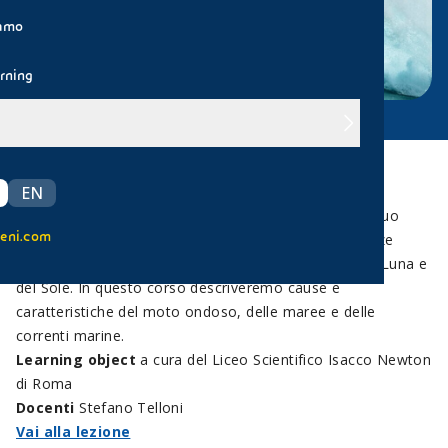
iamo
rning
Mari e oceani coprono più di due terzi della superficie
EN
terrestre. Questa immensa massa d’acqua è in continuo
eni.com
movimento spinta dalla forza dei venti, dalle differenze
interne di temperatura e salinità e dall’influenza della Luna e
del Sole. In questo corso descriveremo cause e
caratteristiche del moto ondoso, delle maree e delle
correnti marine.
Learning object
a cura del Liceo Scientifico Isacco Newton
di Roma
Docenti
Stefano Telloni
Vai alla lezione