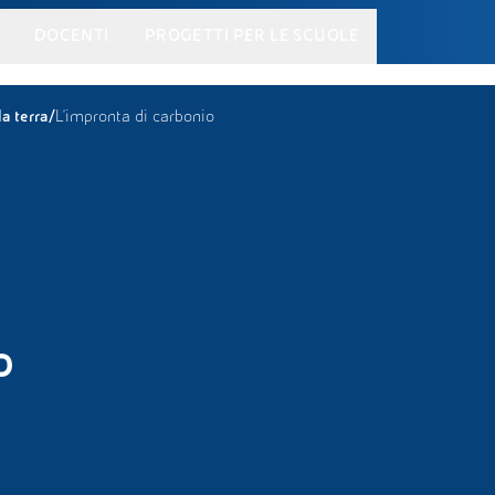
DOCENTI
PROGETTI PER LE SCUOLE
/
a terra
L’impronta di carbonio
o