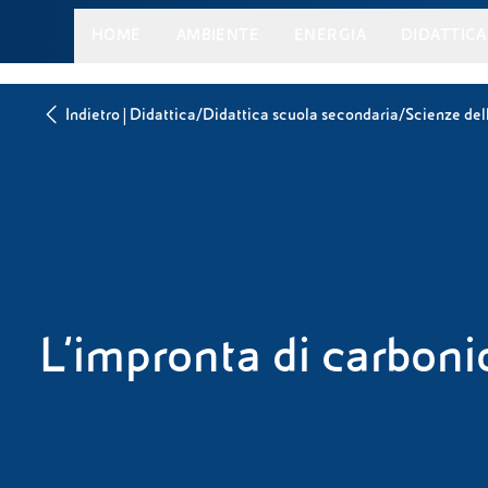
HOME
AMBIENTE
ENERGIA
DIDATTICA
|
/
/
Indietro
Didattica
Didattica scuola secondaria
Scienze dell
L’impronta di carboni