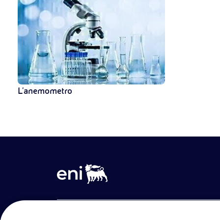
L'anemometro
Entra nel mondo Eniscuola.Scopri gli strumenti e le m