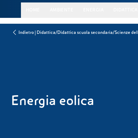
HOME
AMBIENTE
ENERGIA
DIDATTICA
|
/
/
Indietro
Didattica
Didattica scuola secondaria
Scienze dell
Energia eolica