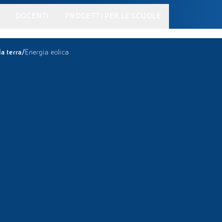
DOCENTI
PROGETTI PER LE SCUOLE
/
a terra
Energia eolica