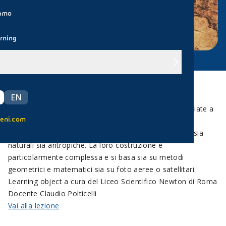
iamo
rning
Rappresentano la superficie terrestre in maniera
EN
approssimata, ridotta e simbolica. Più o meno dettagliate a
eni.com
seconda della scala, descrivono tanto le forme del
paesaggio quanto particolari aspetti o caratteristiche sia
naturali sia antropiche. La loro costruzione è
particolarmente complessa e si basa sia su metodi
geometrici e matematici sia su foto aeree o satellitari.
Learning object a cura del Liceo Scientifico Newton di Roma
Docente Claudio Polticelli
Vai alla lezione