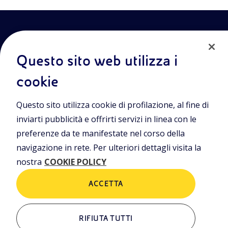
Questo sito web utilizza i
cookie
Entra nel mondo Eniscuola.Scopri gli strumenti e le
Questo sito utilizza cookie di profilazione, al fine di
metodologie innovative per la didattica e naviga tra contenuti
multimediali, lezioni digitali e approfondimenti sui grandi temi
inviarti pubblicità e offrirti servizi in linea con le
di attualità. Eniscuola è una iniziativa di Eni.
preferenze da te manifestate nel corso della
navigazione in rete. Per ulteriori dettagli visita la
POLICIES
nostra
COOKIE POLICY
Termini e condizioni
Privacy Policies
Cookie Policy
ACCETTA
RIFIUTA TUTTI
ALTRI LINK