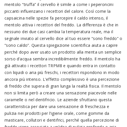
mentolo “truffa” il cervello è simile a come i peperoncini
piccanti influenzano i recettori del calore. Così come la
capsaicina nelle spezie fa percepire il caldo intenso, il
mentolo attiva i recettori del freddo. La differenza è che in
nessuno dei due casi cambia la temperatura reale, ma il
segnale inviato al cervello dice al tuo essere “sono freddo” o
“sono caldo”. Questa spiegazione scientifica aiuta a capire
perché dopo aver usato un prodotto alla menta un semplice
sorso d’acqua sembra incredibilmente freddo. Il mentolo ha
già attivato i recettori TRPM8 e quando entra in contatto
con liquidi o aria più freschi, i recettori rispondono in modo
ancora più intenso. L’effetto complessivo è una percezione
di freddo che supera di gran lunga la realtà fisica. Il mentolo
non si limita però a creare una sensazione piacevole nelle
caramelle o nel dentifricio. Le aziende sfruttano questa
caratteristica per dare una sensazione di freschezza e
pulizia nei prodotti per l’igiene orale, come gomme da
masticare, collutori e dentifrici, perché quella percezione di
freddo viene associata a un’idea di pulizia profonda e aria