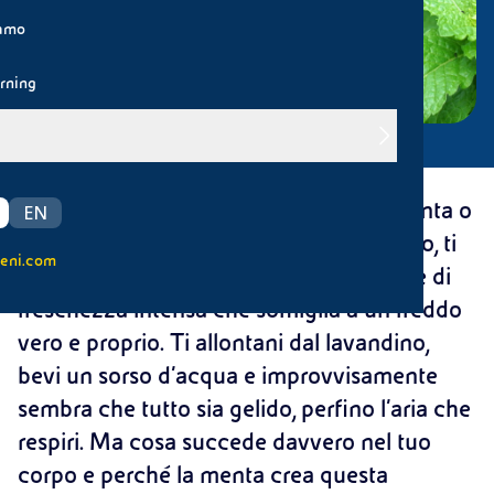
iamo
rning
Quando mastichi una caramella alla menta o
EN
ti lavi i denti con un dentifricio mentolato, ti
eni.com
accade spesso di sentire una sensazione di
freschezza intensa che somiglia a un freddo
vero e proprio. Ti allontani dal lavandino,
bevi un sorso d’acqua e improvvisamente
sembra che tutto sia gelido, perfino l’aria che
respiri. Ma cosa succede davvero nel tuo
corpo e perché la menta crea questa