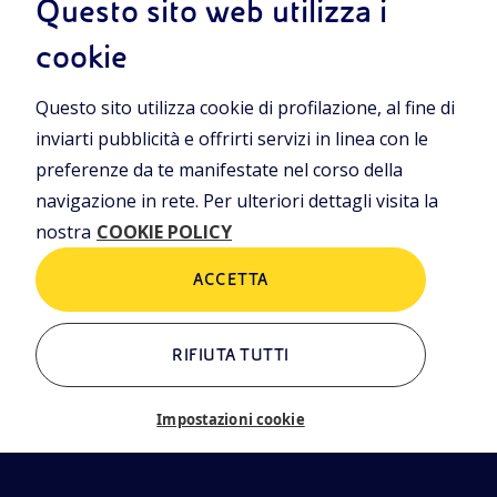
Questo sito web utilizza i
iamo
Cookie Policy
cookie
rning
Questo sito utilizza cookie di profilazione, al fine di
ALTRI LINK
inviarti pubblicità e offrirti servizi in linea con le
Chi siamo
Contatti
preferenze da te manifestate nel corso della
Newsletter
Glossario
navigazione in rete. Per ulteriori dettagli visita la
EN
nostra
COOKIE POLICY
eni.com
ACCETTA
RIFIUTA TUTTI
Impostazioni cookie