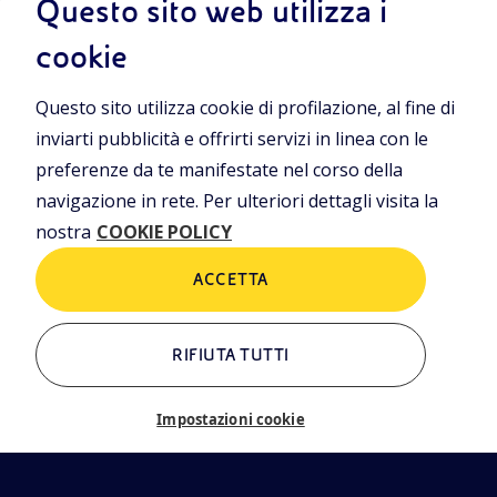
Questo sito web utilizza i
iamo
Cookie Policy
cookie
rning
Questo sito utilizza cookie di profilazione, al fine di
ALTRI LINK
inviarti pubblicità e offrirti servizi in linea con le
Chi siamo
Contatti
preferenze da te manifestate nel corso della
Newsletter
Glossario
navigazione in rete. Per ulteriori dettagli visita la
EN
nostra
COOKIE POLICY
eni.com
ACCETTA
RIFIUTA TUTTI
Impostazioni cookie