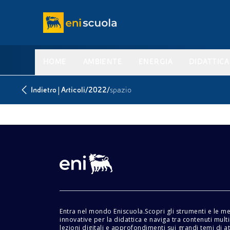
HOME
AMBIENTE
ENERGIA
DIDATTICA
|
/
/
Indietro
Articoli
2022
spazio
Entra nel mondo Eniscuola.Scopri gli strumenti e le m
innovative per la didattica e naviga tra contenuti mult
lezioni digitali e approfondimenti sui grandi temi di at