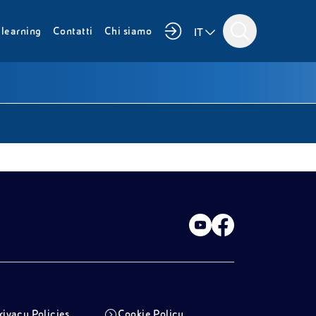
i
learning
Contatti
Chi siamo
IT
rivacy Policies
Cookie Policy