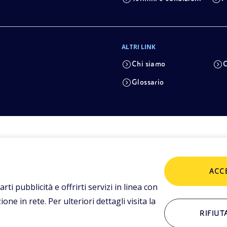
ALTRI LINK
Chi siamo
C
Glossario
ACC
arti pubblicità e offrirti servizi in linea con
ne in rete. Per ulteriori dettagli visita la
RIFIUT