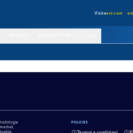
Visita
eni.com
en
DOCENTI
PROGETTI PER LE SCUOLE
etodologie
POLICIES
imediali,
tualità.
Termini e condizioni
P