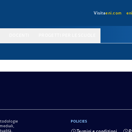
Visita
eni.com
en
DOCENTI
PROGETTI PER LE SCUOLE
etodologie
POLICIES
imediali,
tualità.
Termini e condizioni
P