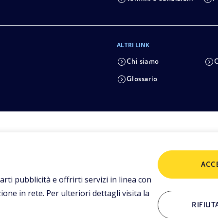
ALTRI LINK
Chi siamo
C
Glossario
ACC
arti pubblicità e offrirti servizi in linea con
ne in rete. Per ulteriori dettagli visita la
RIFIUT