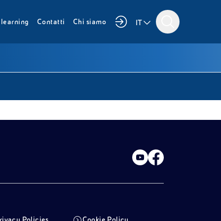
i
learning
Contatti
Chi siamo
IT
rivacy Policies
Cookie Policy