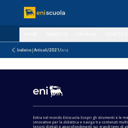
HOME
AMBIENTE
ENERGIA
DIDATTICA
|
/
/
Indietro
Articoli
2021
aria
Entra nel mondo Eniscuola.Scopri gli strumenti e le m
innovative per la didattica e naviga tra contenuti mult
lezioni digitali e approfondimenti sui grandi temi di at