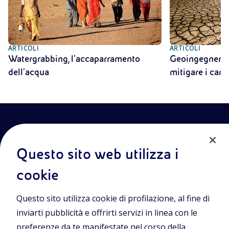
ARTICOLI
ARTICOLI
Watergrabbing, l’accaparramento
Geoingegneria:
dell’acqua
mitigare i cam
Questo sito web utilizza i
cookie
Entra nel mondo Eniscuola.Scopri gli strumenti e le
Questo sito utilizza cookie di profilazione, al fine di
metodologie innovative per la didattica e naviga tra contenuti
multimediali, lezioni digitali e approfondimenti sui grandi temi
inviarti pubblicità e offrirti servizi in linea con le
di attualità. Eniscuola è una iniziativa di Eni.
preferenze da te manifestate nel corso della