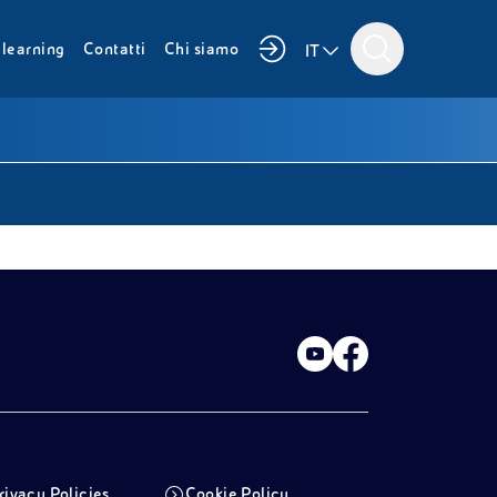
i
learning
Contatti
Chi siamo
IT
rivacy Policies
Cookie Policy