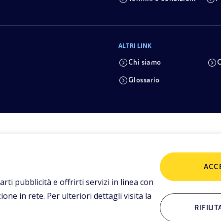
ALTRI LINK
Chi siamo
C
Glossario
ACC
arti pubblicità e offrirti servizi in linea con
ne in rete. Per ulteriori dettagli visita la
RIFIUT