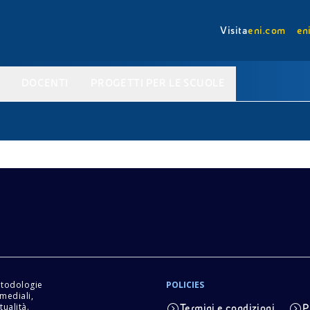
Visita
eni.com
en
DOCENTI
PROGETTI PER LE SCUOLE
etodologie
POLICIES
imediali,
tualità.
Termini e condizioni
P