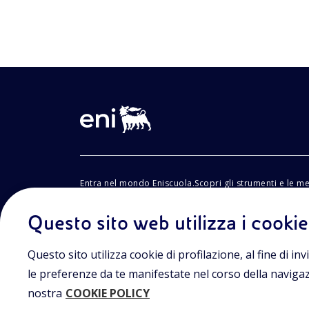
Entra nel mondo Eniscuola.Scopri gli strumenti e le m
innovative per la didattica e naviga tra contenuti mult
lezioni digitali e approfondimenti sui grandi temi di at
Eniscuola è una iniziativa di Eni.
Questo sito web utilizza i cookie
Questo sito utilizza cookie di profilazione, al fine di invi
le preferenze da te manifestate nel corso della navigazio
nostra
COOKIE POLICY