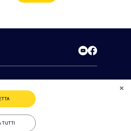
rivacy Policies
Cookie Policy
ETTA
A TUTTI
ontatti
Newsletter