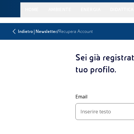
HOME
AMBIENTE
ENERGIA
DIDATTICA
|
/
Indietro
Newsletter
Recupera Account
Sei già registrat
tuo profilo.
Email