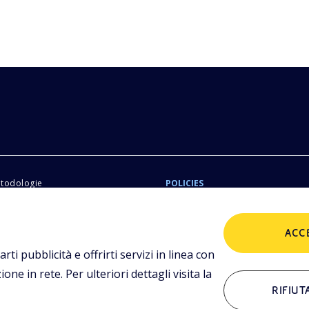
etodologie
POLICIES
imediali,
tualità.
Termini e condizioni
P
ACC
arti pubblicità e offrirti servizi in linea con
ne in rete. Per ulteriori dettagli visita la
ALTRI LINK
RIFIUT
Chi siamo
C