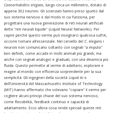
Caenorhabditis elegans
, lungo circa un millimetro, dotato di
appena 302 neuroni. Gli scienziati hanno preso spunto dal
suo sistema nervoso e dal modo in cui funziona, per
progettare una nuova generazione di reti neurali artificiali
dette “reti neurali liquide” (Liquid Neural Networks). Per
capire perché questo verme può insegnarci qualcosa sull’IA,
occorre tornare all’essenziale. Nel cervello del C. elegans i
neuroni non comunicano soltanto con segnali “a impulsi”
ben definiti, come accade in molti animali più grandi, ma
anche con segnali analogici e graduali, con una dinamica più
fluida. Questo permette al verme di adattarsi, esplorare e
reagire al mondo con efficienza sorprendente per la sua
semplicità. Gli ingegneri della società Liquid AI e
dell’Università del Massachusetts Institute of Technology
(MIT) hanno affermato che volevano “copiare” il verme per
cogliere alcuni principi chiave del suo sistema nervoso,
come flessibilità, feedback continuo e capacità di
adattamento. Ecco allora cosa rende speciali queste reti