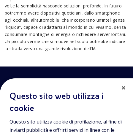
volte la semplicità nasconde soluzioni profonde. In futuro
potremmo avere dispositivi quotidiani, dallo smartphone
agli occhiali, all’automobile, che incorporano un’intelligenza
“liquida”, capace di adattarsi al mondo in cui viviamo, senza
consumare montagne di energia o richiedere server lontani.
Un piccolo verme che si muove nel suolo potrebbe indicare
la strada verso una grande rivoluzione dell’IA.
Questo sito web utilizza i
cookie
Entra nel mondo Eniscuola.Scopri gli strumenti e le
Questo sito utilizza cookie di profilazione, al fine di
metodologie innovative per la didattica e naviga tra contenuti
multimediali, lezioni digitali e approfondimenti sui grandi temi
inviarti pubblicità e offrirti servizi in linea con le
di attualità. Eniscuola è una iniziativa di Eni.