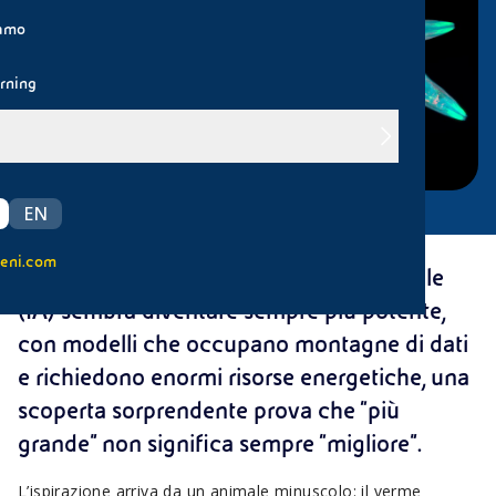
iamo
rning
EN
eni.com
In un mondo in cui l’intelligenza artificiale
(IA) sembra diventare sempre più potente,
con modelli che occupano montagne di dati
e richiedono enormi risorse energetiche, una
scoperta sorprendente prova che “più
grande” non significa sempre “migliore”.
L’ispirazione arriva da un animale minuscolo: il verme