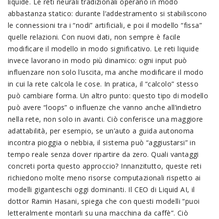
liquide. Le reti neurali tradizionali operano in modo
abbastanza statico: durante l’addestramento si stabiliscono
le connessioni tra i “nodi” artificiali, e poi il modello “fissa”
quelle relazioni. Con nuovi dati, non sempre è facile
modificare il modello in modo significativo. Le reti liquide
invece lavorano in modo più dinamico: ogni input può
influenzare non solo l’uscita, ma anche modificare il modo
in cui la rete calcola le cose. In pratica, il “calcolo” stesso
può cambiare forma. Un altro punto: questo tipo di modello
può avere “loops” o influenze che vanno anche all’indietro
nella rete, non solo in avanti. Ciò conferisce una maggiore
adattabilità, per esempio, se un’auto a guida autonoma
incontra pioggia o nebbia, il sistema può “aggiustarsi” in
tempo reale senza dover ripartire da zero. Quali vantaggi
concreti porta questo approccio? Innanzitutto, queste reti
richiedono molte meno risorse computazionali rispetto ai
modelli giganteschi oggi dominanti. Il CEO di Liquid AI, il
dottor Ramin Hasani, spiega che con questi modelli “puoi
letteralmente montarli su una macchina da caffè”. Ciò