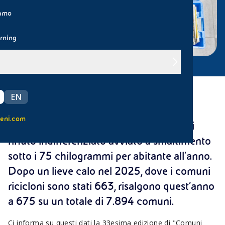
iamo
rning
In Italia tornano a crescere nel 2026 i
EN
comuni rifiuti free, cioè quelli che
eni.com
mantengono la produzione pro capite di
rifiuto indifferenziato avviato a smaltimento
sotto i 75 chilogrammi per abitante all'anno.
Dopo un lieve calo nel 2025, dove i comuni
ricicloni sono stati 663, risalgono quest’anno
a 675 su un totale di 7.894 comuni.
Ci informa su questi dati la 33esima edizione di "Comuni