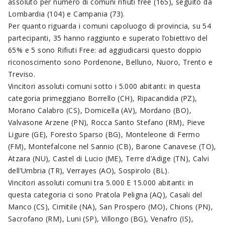
assoluto per numero di comuni rifiuti free (165), seguito da
Lombardia (104) e Campania (73).
Per quanto riguarda i comuni capoluogo di provincia, su 54
partecipanti, 35 hanno raggiunto e superato l’obiettivo del
65% e 5 sono Rifiuti Free: ad aggiudicarsi questo doppio
riconoscimento sono Pordenone, Belluno, Nuoro, Trento e
Treviso.
Vincitori assoluti comuni sotto i 5.000 abitanti: in questa
categoria primeggiano Borrello (CH), Ripacandida (PZ),
Morano Calabro (CS), Domicella (AV), Mordano (BO),
Valvasone Arzene (PN), Rocca Santo Stefano (RM), Pieve
Ligure (GE), Foresto Sparso (BG), Monteleone di Fermo
(FM), Montefalcone nel Sannio (CB), Barone Canavese (TO),
Atzara (NU), Castel di Lucio (ME), Terre d’Adige (TN), Calvi
dell’Umbria (TR), Verrayes (AO), Sospirolo (BL).
Vincitori assoluti comuni tra 5.000 E 15.000 abitanti: in
questa categoria ci sono Pratola Peligna (AQ), Casali del
Manco (CS), Cimitile (NA), San Prospero (MO), Chions (PN),
Sacrofano (RM), Luni (SP), Villongo (BG), Venafro (IS),