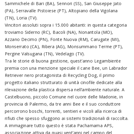
Sammichele di Bari (BA), Sennori (SS), San Giuseppe Jato
(PA), Serravalle Pistoiese (PT), Altopiano della Vigolana
(TN), Loria (TV).
Vincitori assoluti sopra i 15.000 abitanti: in questa categoria
troviamo Siderno (RC), Bacoli (NA), Nonantola (MO),
Azzano Decimo (PN), Fonte Nuova (RM), Carugate (MI),
Monserrato (CA), Ribera (AG), Monsummano Terme (PT),
Pergine Valsugana (TN), Vedelago (TV).
Tra le storie di buona gestione, quest’anno Legambiente
premia con una menzione speciale il cane Bee, un Labrador
Retriever nero protagonista di Recycling Dog, il primo
progetto italiano strutturato di unità cinofile dedicate alla
rilevazione della plastica dispersa nell’ambiente naturale. A
Castelbuono, piccolo Comune nel cuore delle Madonie, in
provincia di Palermo, da tre anni Bee e il suo conduttore
percorrono boschi, torrenti, sentieri e vicoli alla ricerca di
rifiuti che spesso sfuggono ai sistemi tradizionali di raccolta.
A immaginare tutto questo è stata Pachamama APS,
associazione attiva da quasi vent’anni nel campo del