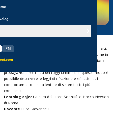
iamo
rning
Lo studio della luce, della sua propagazione nei mezzi fisici,
EN
e di come venga deviata nel suo cammino prende il nome in
eni.com
Fisica di “ottica geometrica”. Lo studio della propagazione
della luce in questo campo presuppone l'ipotesi di
propagazione rettilinea dei raggi luminosi. In questo modo è
possibile descrivere le leggi di rifrazione e riflessione, il
comportamento di una lente e di sistemi ottici più
complessi.
Learning object
a cura del Liceo Scientifico Isacco Newton
di Roma
Docente
Luca Giovannelli