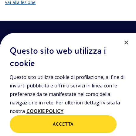
Vai alla lezione
Questo sito web utilizza i
cookie
Entra nel mondo Eniscuola.Scopri gli strumenti e le
Questo sito utilizza cookie di profilazione, al fine di
metodologie innovative per la didattica e naviga tra contenuti
multimediali, lezioni digitali e approfondimenti sui grandi temi
inviarti pubblicità e offrirti servizi in linea con le
di attualità. Eniscuola è una iniziativa di Eni.
preferenze da te manifestate nel corso della
navigazione in rete. Per ulteriori dettagli visita la
POLICIES
nostra
COOKIE POLICY
Termini e condizioni
Privacy Policies
Cookie Policy
ACCETTA