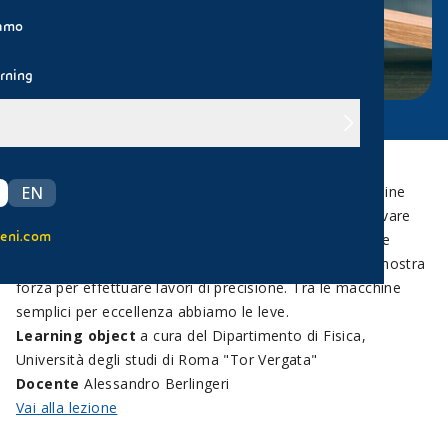
iamo
rning
Esistono, in natura o prodotte dall'uomo, delle macchine
EN
dette "macchine semplici", che ci permettono di sollevare
eni.com
grandi pesi amplificando la nostra forza, o portandone
all'equilibrio una applicandone un'altra, o di ridurre la nostra
forza per effettuare lavori di precisione. Tra le macchine
semplici per eccellenza abbiamo le leve.
Learning object
a cura del Dipartimento di Fisica,
Università degli studi di Roma "Tor Vergata"
Docente
Alessandro Berlingeri
Vai alla lezione