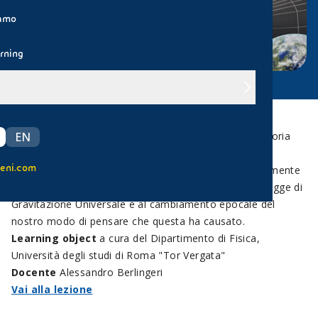
iamo
rning
Ci sono tante storie e aneddoti da raccontare nella storia
EN
della scienza che percorrono la vita di menti geniali e
eni.com
scoperte sensazionali. Uno di questi aneddoti è certamente
quello che ha portato Isaac Newton a formulare la Legge di
Gravitazione Universale e al cambiamento epocale del
nostro modo di pensare che questa ha causato.
Learning object
a cura del Dipartimento di Fisica,
Università degli studi di Roma "Tor Vergata"
Docente
Alessandro Berlingeri
Vai alla lezione