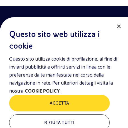
Questo sito web utilizza i
cookie
Entra nel mondo Eniscuola.Scopri gli strumenti e le
Questo sito utilizza cookie di profilazione, al fine di
metodologie innovative per la didattica e naviga tra contenuti
multimediali, lezioni digitali e approfondimenti sui grandi temi
inviarti pubblicità e offrirti servizi in linea con le
di attualità. Eniscuola è una iniziativa di Eni.
preferenze da te manifestate nel corso della
navigazione in rete. Per ulteriori dettagli visita la
POLICIES
nostra
COOKIE POLICY
Termini e condizioni
Privacy Policies
Cookie Policy
ACCETTA
RIFIUTA TUTTI
ALTRI LINK