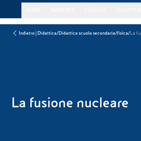
HOME
AMBIENTE
ENERGIA
DIDATTICA
|
/
/
/
Indietro
Didattica
Didattica scuola secondaria
fisica
La fu
La fusione nucleare