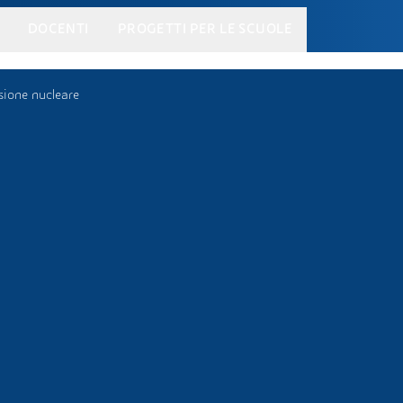
DOCENTI
PROGETTI PER LE SCUOLE
sione nucleare