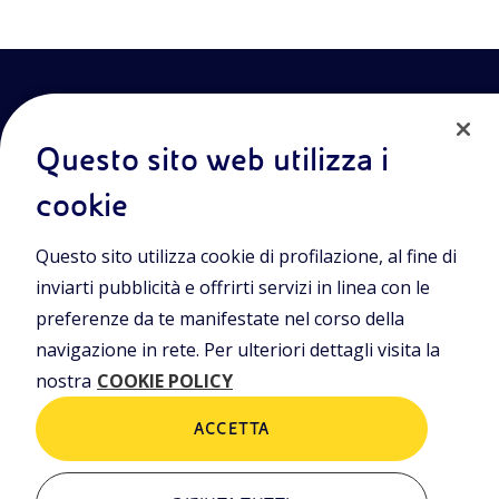
Questo sito web utilizza i
cookie
Entra nel mondo Eniscuola.Scopri gli strumenti e le
Questo sito utilizza cookie di profilazione, al fine di
metodologie innovative per la didattica e naviga tra contenuti
multimediali, lezioni digitali e approfondimenti sui grandi temi
inviarti pubblicità e offrirti servizi in linea con le
di attualità. Eniscuola è una iniziativa di Eni.
preferenze da te manifestate nel corso della
navigazione in rete. Per ulteriori dettagli visita la
POLICIES
nostra
COOKIE POLICY
Termini e condizioni
Privacy Policies
Cookie Policy
ACCETTA