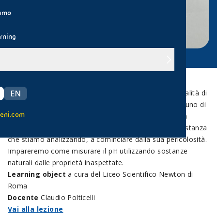
iamo
rning
Utilizzato per esprimere l’acidità, la basicità o la neutralità di
EN
una soluzione, il pH è una grandezza familiare a ciascuno di
eni.com
noi. Possiamo misurarla assai facilmente e in maniera
immediata e ricavare importanti informazioni sulla sostanza
che stiamo analizzando, a cominciare dalla sua pericolosità.
Impareremo come misurare il pH utilizzando sostanze
naturali dalle proprietà inaspettate.
Learning object
a cura del Liceo Scientifico Newton di
Roma
Docente
Claudio Polticelli
Vai alla lezione