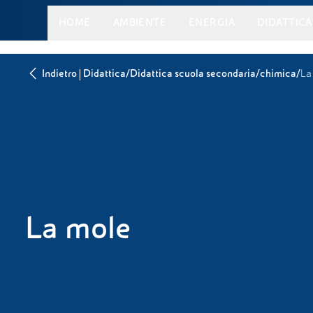
HOME
AMBIENTE
ENERGIA
DIDATTICA
|
/
/
/
Indietro
Didattica
Didattica scuola secondaria
chimica
La
La mole