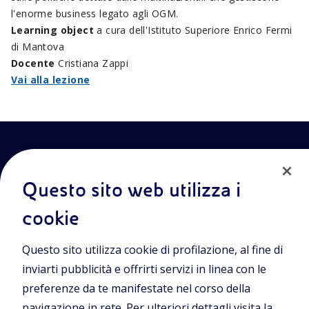
l'enorme business legato agli OGM.
Learning object
a cura dell'Istituto Superiore Enrico Fermi
di Mantova
Docente
Cristiana Zappi
Vai alla lezione
Questo sito web utilizza i
cookie
Entra nel mondo Eniscuola.Scopri gli strumenti e le
Questo sito utilizza cookie di profilazione, al fine di
metodologie innovative per la didattica e naviga tra contenuti
multimediali, lezioni digitali e approfondimenti sui grandi temi
inviarti pubblicità e offrirti servizi in linea con le
di attualità. Eniscuola è una iniziativa di Eni.
preferenze da te manifestate nel corso della
navigazione in rete. Per ulteriori dettagli visita la
POLICIES