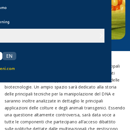
iamo
rning
EN
L'obiettivo di questa unità è quello di introdurre i principali
eni.com
temi riguardanti gli organismi geneticamente modificati
(OGM), probabilmente l'applicazione più controversa delle
biotecnologie. Un ampio spazio sarà dedicato alla storia
delle principali tecniche per la manipolazione del DNA e
saranno inoltre analizzate in dettaglio le principali
applicazioni delle colture e degli animali transgenici. Essendo
una questione altamente controversa, sarà data voce a
tutte le componenti che partecipano all’acceso dibattito
sulle politiche dettate dalle multinazionali che gestiscono