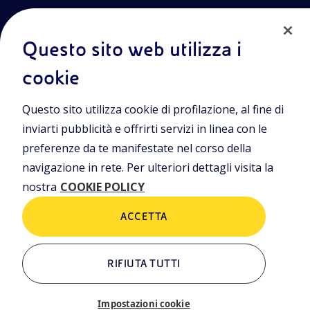
Questo sito web utilizza i
cookie
Entra nel mondo Eniscuola.Scopri gli strumenti e le
Questo sito utilizza cookie di profilazione, al fine di
metodologie innovative per la didattica e naviga tra contenuti
multimediali, lezioni digitali e approfondimenti sui grandi temi
inviarti pubblicità e offrirti servizi in linea con le
di attualità. Eniscuola è una iniziativa di Eni.
preferenze da te manifestate nel corso della
navigazione in rete. Per ulteriori dettagli visita la
POLICIES
nostra
COOKIE POLICY
Termini e condizioni
Privacy Policies
Cookie Policy
ACCETTA
RIFIUTA TUTTI
ALTRI LINK
Chi siamo
Contatti
Impostazioni cookie