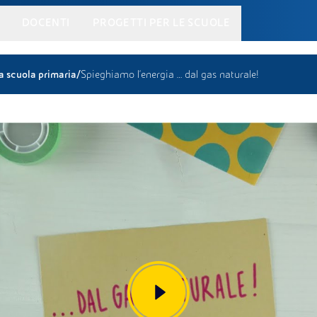
DOCENTI
PROGETTI PER LE SCUOLE
/
a scuola primaria
Spieghiamo l’energia … dal gas naturale!