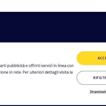
etodologie
POLICIES
imediali,
ACC
tualità.
Termini e condizioni
P
arti pubblicità e offrirti servizi in linea con
ne in rete. Per ulteriori dettagli visita la
RIFIUT
ALTRI LINK
Chi siamo
C
Impostazi
Glossario