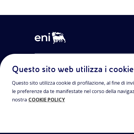
Entra nel mondo Eniscuola.Scopri gli strumenti e le m
Questo sito web utilizza i cookie
innovative per la didattica e naviga tra contenuti mult
lezioni digitali e approfondimenti sui grandi temi di at
Eniscuola è una iniziativa di Eni.
Questo sito utilizza cookie di profilazione, al fine di invi
le preferenze da te manifestate nel corso della navigazio
nostra
COOKIE POLICY