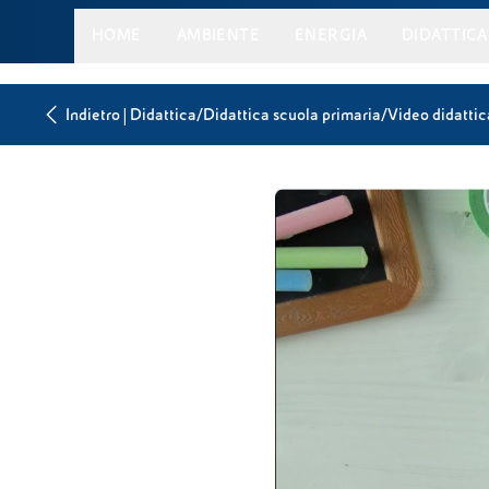
HOME
AMBIENTE
ENERGIA
DIDATTICA
|
/
/
Indietro
Didattica
Didattica scuola primaria
Video didattic