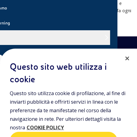
È autunno. Un cercatore di funghi incontra uno strano e
iamo
gigantesco fiore: il fiore spiega il lavoro paziente che fa ogni
pianta.
rning
EN
Questo sito web utilizza i
eni.com
cookie
Entra nel mondo Eniscuola.Scopri gli strumenti e le
Questo sito utilizza cookie di profilazione, al fine di
metodologie innovative per la didattica e naviga tra contenuti
multimediali, lezioni digitali e approfondimenti sui grandi temi
inviarti pubblicità e offrirti servizi in linea con le
di attualità. Eniscuola è una iniziativa di Eni.
preferenze da te manifestate nel corso della
navigazione in rete. Per ulteriori dettagli visita la
POLICIES
nostra
COOKIE POLICY
Termini e condizioni
Privacy Policies