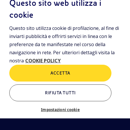
Questo sito web utilizza i
iamo
Cookie Policy
cookie
rning
Questo sito utilizza cookie di profilazione, al fine di
ALTRI LINK
inviarti pubblicità e offrirti servizi in linea con le
Chi siamo
Contatti
preferenze da te manifestate nel corso della
Newsletter
Glossario
navigazione in rete. Per ulteriori dettagli visita la
EN
nostra
COOKIE POLICY
eni.com
ACCETTA
RIFIUTA TUTTI
Impostazioni cookie