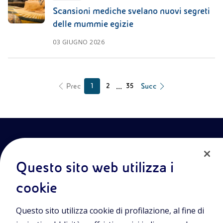
Scansioni mediche svelano nuovi segreti
delle mummie egizie
03 GIUGNO 2026
...
Prec
Succ
1
2
35
Questo sito web utilizza i
cookie
Entra nel mondo Eniscuola.Scopri gli strumenti e le
Questo sito utilizza cookie di profilazione, al fine di
metodologie innovative per la didattica e naviga tra contenuti
multimediali, lezioni digitali e approfondimenti sui grandi temi