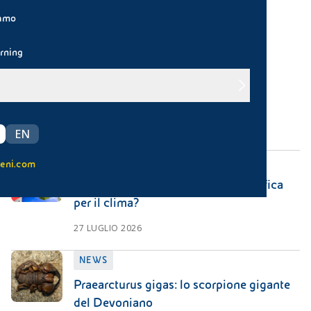
iamo
Pulisci filtri
rning
NEWS
Earth Overshoot Day 2026
30 LUGLIO 2026
EN
NEWS
eni.com
"Super" El Niño in arrivo: cosa significa
per il clima?
27 LUGLIO 2026
NEWS
Praearcturus gigas: lo scorpione gigante
del Devoniano