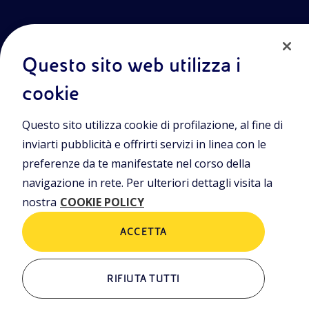
Questo sito web utilizza i
cookie
Entra nel mondo Eniscuola.Scopri gli strumenti e le
Questo sito utilizza cookie di profilazione, al fine di
metodologie innovative per la didattica e naviga tra contenuti
multimediali, lezioni digitali e approfondimenti sui grandi temi
inviarti pubblicità e offrirti servizi in linea con le
di attualità. Eniscuola è una iniziativa di Eni.
preferenze da te manifestate nel corso della
navigazione in rete. Per ulteriori dettagli visita la
POLICIES
nostra
COOKIE POLICY
Termini e condizioni
Privacy Policies
Cookie Policy
ACCETTA
RIFIUTA TUTTI
ALTRI LINK
Chi siamo
Contatti