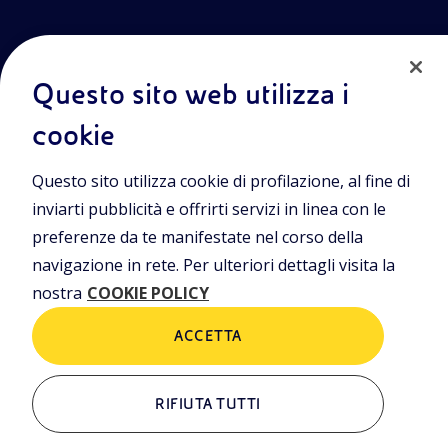
Questo sito web utilizza i
cookie
Entra nel mondo Eniscuola.Scopri gli strumenti e le
Questo sito utilizza cookie di profilazione, al fine di
metodologie innovative per la didattica e naviga tra contenuti
multimediali, lezioni digitali e approfondimenti sui grandi temi
inviarti pubblicità e offrirti servizi in linea con le
di attualità. Eniscuola è una iniziativa di Eni.
preferenze da te manifestate nel corso della
navigazione in rete. Per ulteriori dettagli visita la
POLICIES
nostra
COOKIE POLICY
Termini e condizioni
Privacy Policies
Cookie Policy
ACCETTA
RIFIUTA TUTTI
ALTRI LINK
Chi siamo
Contatti