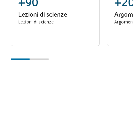
+90
+2
Lezioni di scienze
Argome
Lezioni di scienze
Argomenti
I multimediali didattici per i più piccoli