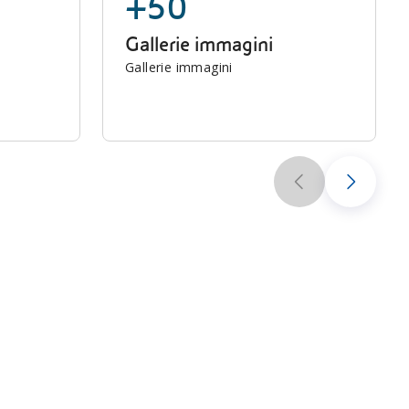
+50
Gallerie immagini
Gallerie immagini
Scuola secondaria: le lezioni di “Scienze in
classe”