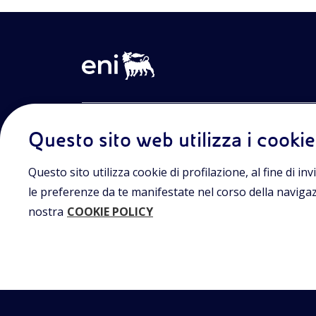
Entra nel mondo Eniscuola.Scopri gli strumenti e le m
Questo sito web utilizza i cookie
innovative per la didattica e naviga tra contenuti mult
lezioni digitali e approfondimenti sui grandi temi di at
Eniscuola è una iniziativa di Eni.
Questo sito utilizza cookie di profilazione, al fine di invi
le preferenze da te manifestate nel corso della navigazio
nostra
COOKIE POLICY