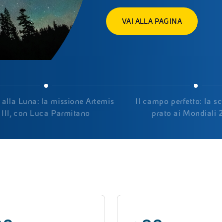
VAI ALLA PAGINA
 alla Luna: la missione Artemis
Il campo perfetto: la s
III, con Luca Parmitano
prato ai Mondiali