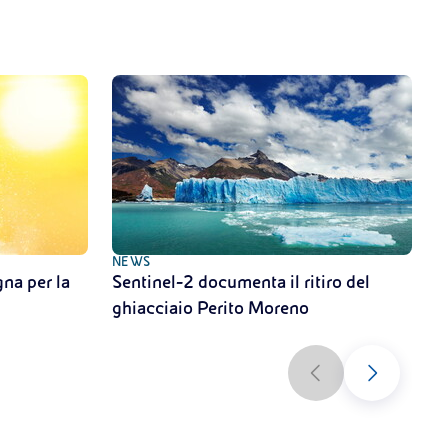
NEWS
N
na per la
Sentinel-2 documenta il ritiro del
C
ghiacciaio Perito Moreno