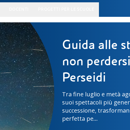
DOCENTI
PROGETTI PER LE SCUOLE
Vicini alla 
Artemis III,
I 4 astronauti di Artemis
spaziale che nel 2027 co
nella storia dell'esplora