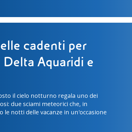
Luna: la missione
 con Luca Parmitano
 III si preparano per la missione
mpirà uno dei passi più importanti
zione umana dello spazio.