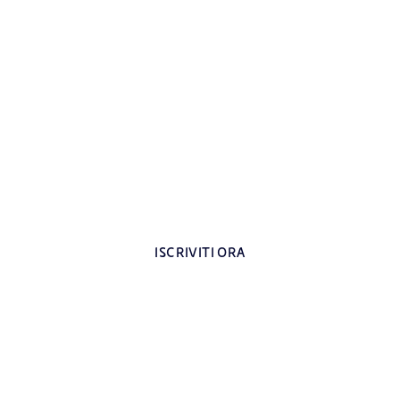
trati all’area riservata per i d
Contenuti esclusivi dedicati agli insegnanti
ISCRIVITI ORA