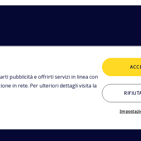
etodologie
POLICIES
imediali,
ACC
tualità.
Termini e condizioni
P
arti pubblicità e offrirti servizi in linea con
ne in rete. Per ulteriori dettagli visita la
RIFIUT
ALTRI LINK
Chi siamo
C
Impostazi
Glossario