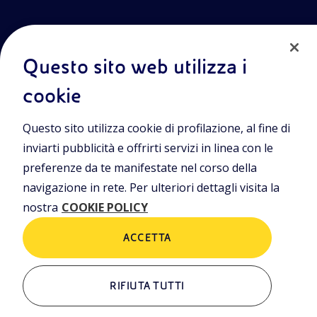
Questo sito web utilizza i
cookie
Entra nel mondo Eniscuola.Scopri gli strumenti e le
Questo sito utilizza cookie di profilazione, al fine di
metodologie innovative per la didattica e naviga tra contenuti
multimediali, lezioni digitali e approfondimenti sui grandi temi
inviarti pubblicità e offrirti servizi in linea con le
di attualità. Eniscuola è una iniziativa di Eni.
preferenze da te manifestate nel corso della
navigazione in rete. Per ulteriori dettagli visita la
POLICIES
nostra
COOKIE POLICY
Termini e condizioni
Privacy Policies
Cookie Policy
ACCETTA
RIFIUTA TUTTI
ALTRI LINK
Chi siamo
Contatti