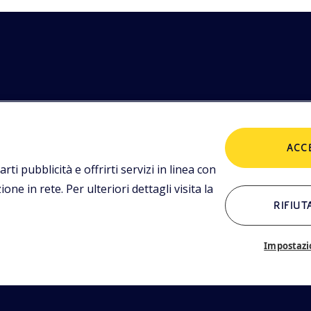
etodologie
POLICIES
imediali,
ACC
tualità.
Termini e condizioni
P
arti pubblicità e offrirti servizi in linea con
ne in rete. Per ulteriori dettagli visita la
RIFIUT
ALTRI LINK
Chi siamo
C
Impostazi
Glossario