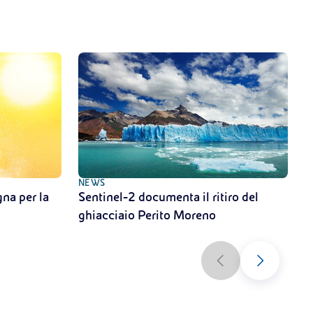
NEWS
N
na per la
Sentinel-2 documenta il ritiro del
C
ghiacciaio Perito Moreno