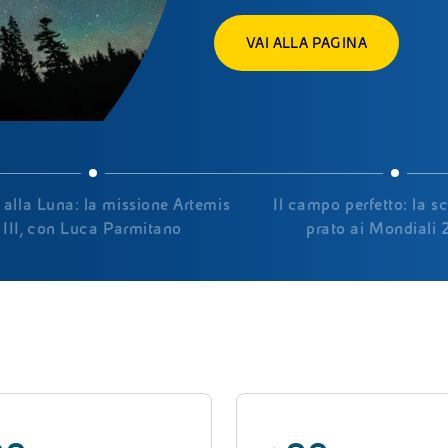
VAI ALLA PAGINA
 alla Luna: la missione Artemis
Il campo perfetto: la s
III, con Luca Parmitano
prato ai Mondiali