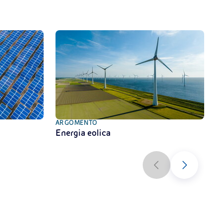
ARGOMENTO
A
Energia eolica
A