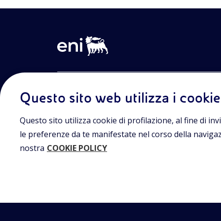
Entra nel mondo Eniscuola.Scopri gli strumenti e le m
Questo sito web utilizza i cookie
innovative per la didattica e naviga tra contenuti mult
lezioni digitali e approfondimenti sui grandi temi di at
Eniscuola è una iniziativa di Eni.
Questo sito utilizza cookie di profilazione, al fine di invi
le preferenze da te manifestate nel corso della navigazio
nostra
COOKIE POLICY