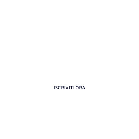
trati all’area riservata per i d
Contenuti esclusivi dedicati agli insegnanti
ISCRIVITI ORA