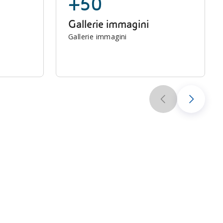
+50
Gallerie immagini
Gallerie immagini
Scuola secondaria: le lezioni di “Scienze in
classe”