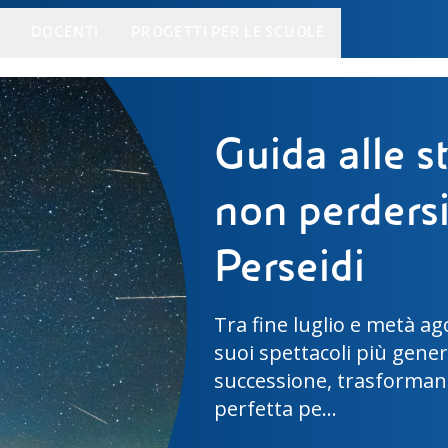
DOCENTI
PROGETTI PER LE SCUOLE
Vicini alla 
Artemis III,
I 4 astronauti di Artemis
spaziale che nel 2027 co
nella storia dell'esplora