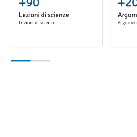
+90
+2
Lezioni di scienze
Argome
Lezioni di scienze
Argomenti
I multimediali didattici per i più piccoli