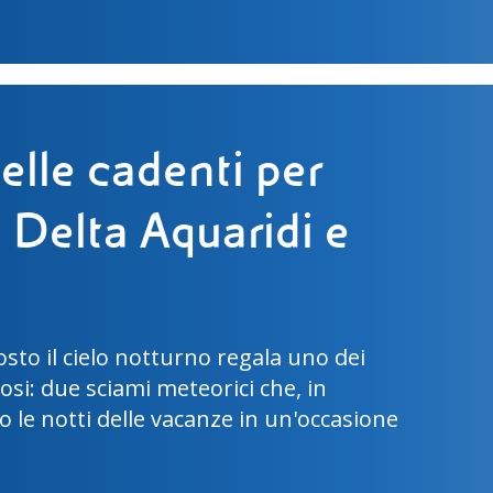
Luna: la missione
 con Luca Parmitano
 III si preparano per la missione
mpirà uno dei passi più importanti
zione umana dello spazio.