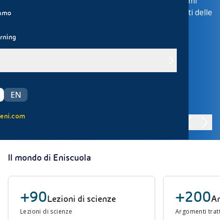
ettacoli più generosi: due sciami
missione spazia
uccessione, trasformano le notti delle
più importanti
iamo
 un'occasione perfetta pe...
rning
VAI ALLA PAGINA
EN
eni.com
Il mondo di Eniscuola
+90
+200
Lezioni di scienze
Ar
Lezioni di scienze
Argomenti tratt