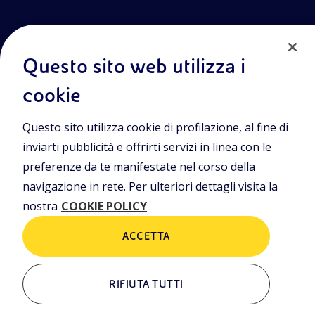
Questo sito web utilizza i
cookie
Entra nel mondo Eniscuola.Scopri gli strumenti e le
Questo sito utilizza cookie di profilazione, al fine di
metodologie innovative per la didattica e naviga tra contenuti
multimediali, lezioni digitali e approfondimenti sui grandi temi
inviarti pubblicità e offrirti servizi in linea con le
di attualità. Eniscuola è una iniziativa di Eni.
preferenze da te manifestate nel corso della
navigazione in rete. Per ulteriori dettagli visita la
POLICIES
nostra
COOKIE POLICY
Termini e condizioni
Privacy Policies
Cookie Policy
ACCETTA
RIFIUTA TUTTI
ALTRI LINK
Chi siamo
Contatti