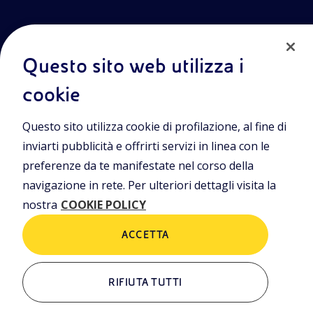
Questo sito web utilizza i
cookie
Entra nel mondo Eniscuola.Scopri gli strumenti e le
Questo sito utilizza cookie di profilazione, al fine di
metodologie innovative per la didattica e naviga tra contenuti
multimediali, lezioni digitali e approfondimenti sui grandi temi
inviarti pubblicità e offrirti servizi in linea con le
di attualità. Eniscuola è una iniziativa di Eni.
preferenze da te manifestate nel corso della
navigazione in rete. Per ulteriori dettagli visita la
POLICIES
nostra
COOKIE POLICY
Termini e condizioni
Privacy Policies
Cookie Policy
ACCETTA
RIFIUTA TUTTI
ALTRI LINK
Chi siamo
Contatti