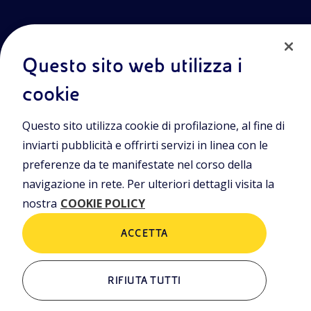
Questo sito web utilizza i
cookie
Entra nel mondo Eniscuola.Scopri gli strumenti e le
Questo sito utilizza cookie di profilazione, al fine di
metodologie innovative per la didattica e naviga tra contenuti
multimediali, lezioni digitali e approfondimenti sui grandi temi
inviarti pubblicità e offrirti servizi in linea con le
di attualità. Eniscuola è una iniziativa di Eni.
preferenze da te manifestate nel corso della
navigazione in rete. Per ulteriori dettagli visita la
POLICIES
nostra
COOKIE POLICY
Termini e condizioni
Privacy Policies
Cookie Policy
ACCETTA
RIFIUTA TUTTI
ALTRI LINK
Chi siamo
Contatti