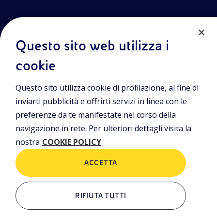
Questo sito web utilizza i
cookie
Entra nel mondo Eniscuola.Scopri gli strumenti e le
Questo sito utilizza cookie di profilazione, al fine di
metodologie innovative per la didattica e naviga tra contenuti
multimediali, lezioni digitali e approfondimenti sui grandi temi
inviarti pubblicità e offrirti servizi in linea con le
di attualità. Eniscuola è una iniziativa di Eni.
preferenze da te manifestate nel corso della
navigazione in rete. Per ulteriori dettagli visita la
POLICIES
nostra
COOKIE POLICY
Termini e condizioni
Privacy Policies
Cookie Policy
ACCETTA
RIFIUTA TUTTI
ALTRI LINK
Chi siamo
Contatti