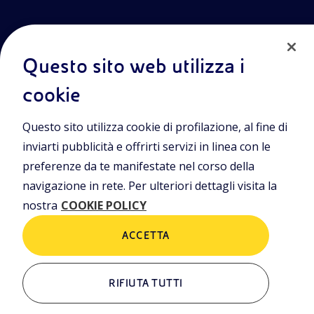
Questo sito web utilizza i
cookie
Entra nel mondo Eniscuola.Scopri gli strumenti e le
Questo sito utilizza cookie di profilazione, al fine di
metodologie innovative per la didattica e naviga tra contenuti
multimediali, lezioni digitali e approfondimenti sui grandi temi
inviarti pubblicità e offrirti servizi in linea con le
di attualità. Eniscuola è una iniziativa di Eni.
preferenze da te manifestate nel corso della
navigazione in rete. Per ulteriori dettagli visita la
POLICIES
nostra
COOKIE POLICY
Termini e condizioni
Privacy Policies
Cookie Policy
ACCETTA
RIFIUTA TUTTI
ALTRI LINK
Chi siamo
Contatti